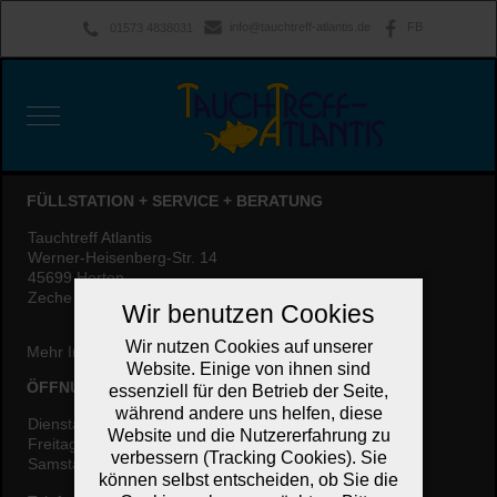
info@tauchtreff-atlantis.de
FB
01573 4838031
Mobile Menu Toggle
FÜLLSTATION + SERVICE + BERATUNG
Tauchtreff Atlantis
Werner-Heisenberg-Str. 14
45699 Herten
Zeche Ewald - Beim RVR-Besucherzentrum Hoheward
Wir benutzen Cookies
Wir nutzen Cookies auf unserer
Mehr Infos findet Ihr hier : "
Service
" und "
Verleih
".
Website. Einige von ihnen sind
ÖFFNUNGSZEITEN
essenziell für den Betrieb der Seite,
während andere uns helfen, diese
Dienstag:
16:30 - 17:30 Uhr
Website und die Nutzererfahrung zu
Freitag:
16:30 - 17:30 Uhr
verbessern (Tracking Cookies). Sie
Samstag:
12:00 - 13:30 Uhr
können selbst entscheiden, ob Sie die