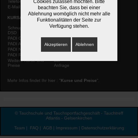
Cookies zulassen möchten. Bitte
Telefon:
0157 34838031
E-Mail:
info@tauchtreff-atlantis.de
beachten Sie, dass bei einer
Ablehnung womöglich nicht mehr alle
KURSANGEBOTE
Funktionalitäten der Seite zur
Verfügung stehen.
Schnuppertauchen
59,00 €
DSD
PADI OWD
639,00 €
PADI AOWD
449,00 €
Akzeptieren
Ablehnen
PADI Nitrox
209,00 €
PADI Rescue
549,00 €
Weitere Kurse und
auf
Preise
Anfrage
Mehr Infos findet Ihr hier : "
Kurse und Preise
".
© Tauchschule und Tauchsportfachgeschäft - Tauchtreff
Atlantis - Gelsenkirchen
Team
|
FAQ
|
AGB
|
Impressum
|
Datenschutzerklärung